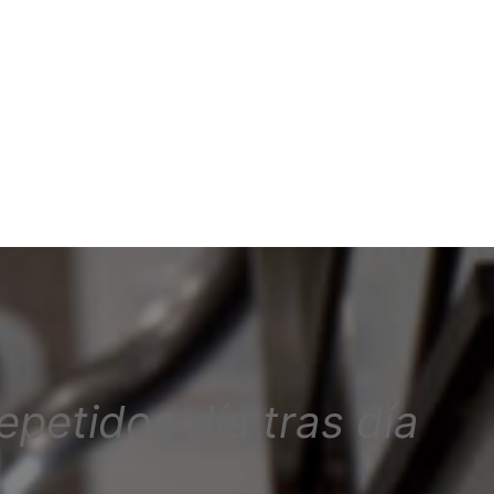
epetidos día tras día