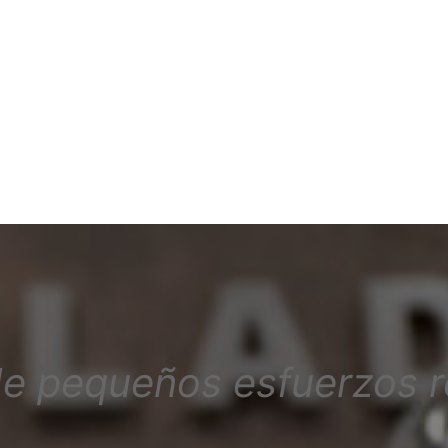
de pequeños esfuerzos r