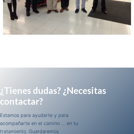
¿Tienes dudas? ¿Necesitas
contactar?
Estamos para ayudarte y para
acompañarte en el
camino
… en tu
tratamiento. Guardaremos