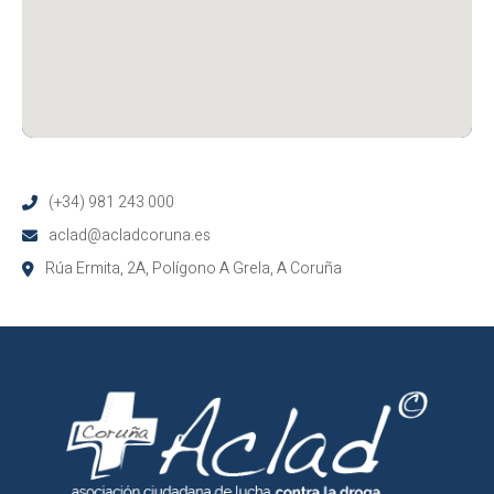
(+34) 981 243 000
aclad@acladcoruna.es
Rúa Ermita, 2A, Polígono A Grela, A Coruña