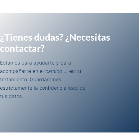
¿Tienes dudas? ¿Necesitas
contactar?
Estamos para ayudarte y para
acompañarte en el
camino
… en tu
tratamiento. Guardaremos
estrictamente la confidencialidad de
tus datos.