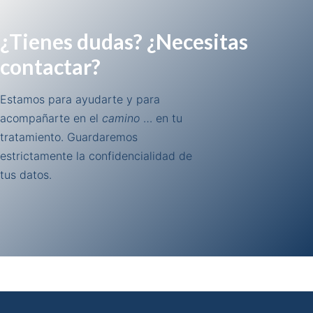
¿Tienes dudas? ¿Necesitas
contactar?
Estamos para ayudarte y para
acompañarte en el
camino
… en tu
tratamiento. Guardaremos
estrictamente la confidencialidad de
tus datos.