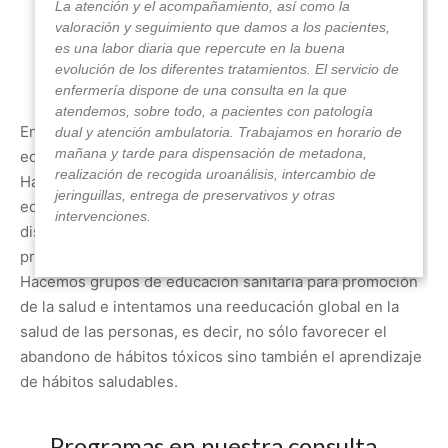
La atención y el acompañamiento, así como la
valoración y seguimiento que damos a los pacientes,
es una labor diaria que repercute en la buena
evolución de los diferentes tratamientos. El servicio de
enfermería dispone de una consulta en la que
atendemos, sobre todo, a pacientes con patología
En la
comunidad terapéutica
también contamos con
dual y atención ambulatoria. Trabajamos en horario de
mañana y tarde para dispensación de metadona,
equipo de enfermería en turnos de mañana y tarde.
realización de recogida uroanálisis, intercambio de
Hacemos atención integral del paciente dentro de un
jeringuillas, entrega de preservativos y otras
equipo multidisciplinar y nos ocupamos de la
intervenciones.
dispensación y supervisión de fármacos, así como del
proceso de valoración e ingresos de los pacientes.
Hacemos grupos de educación sanitaria para promoción
de la salud e intentamos una reeducación global en la
salud de las personas, es decir, no sólo favorecer el
abandono de hábitos tóxicos sino también el aprendizaje
de hábitos saludables.
Programas en nuestra consulta