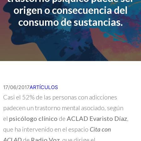
origen o consecuencia del
consumo de sustancias.
17/06/2017
ARTÍCULOS
Casi el 52% de las personas con adicciones
padecen un trastorno mental asociado, según
el
psicólogo clínico
de
ACLAD Evaristo Díaz
,
que ha intervenido en el espacio
Cita con
ACLAD
de
Radio Voz
, que dirige el