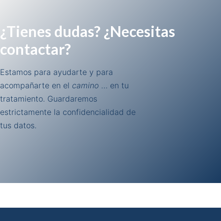
¿Tienes dudas? ¿Necesitas
contactar?
Estamos para ayudarte y para
acompañarte en el
camino
… en tu
tratamiento. Guardaremos
estrictamente la confidencialidad de
tus datos.