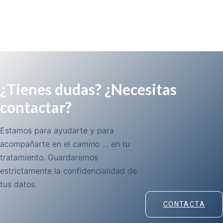
¿Tienes dudas? ¿Necesitas
contactar?
Estamos para ayudarte y para
acompañarte en el
camino
… en tu
tratamiento. Guardaremos
estrictamente la confidencialidad de
tus datos.
CONTACTA