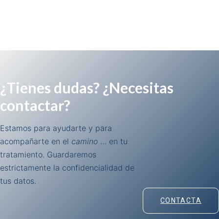
¿Tienes dudas? ¿Necesitas
contactar?
Estamos para ayudarte y para
acompañarte en el
camino
… en tu
tratamiento. Guardaremos
estrictamente la confidencialidad de
tus datos.
CONTACTA