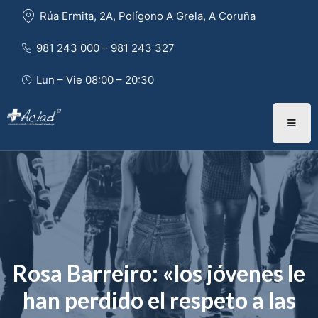
Rúa Ermita, 2A, Polígono A Grela, A Coruña
981 243 000 – 981 243 327 
Lun – Vie 08:00 – 20:30
Rosa Barreiro: «los jóvenes le
han perdido el respeto a las