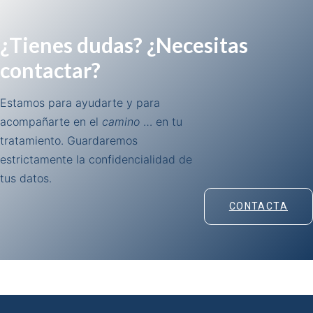
¿Tienes dudas? ¿Necesitas
contactar?
Estamos para ayudarte y para
acompañarte en el
camino
… en tu
tratamiento. Guardaremos
estrictamente la confidencialidad de
tus datos.
CONTACTA