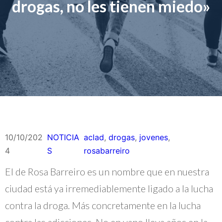
drogas, no les tienen miedo»
10/10/202
NOTICIA
aclad
, 
drogas
, 
jovenes
, 
4
S
rosabarreiro
El de Rosa Barreiro es un nombre que en nuestra
ciudad está ya irremediablemente ligado a la lucha
contra la droga. Más concretamente en la lucha
contra las adicciones. No en vano lleva años en la