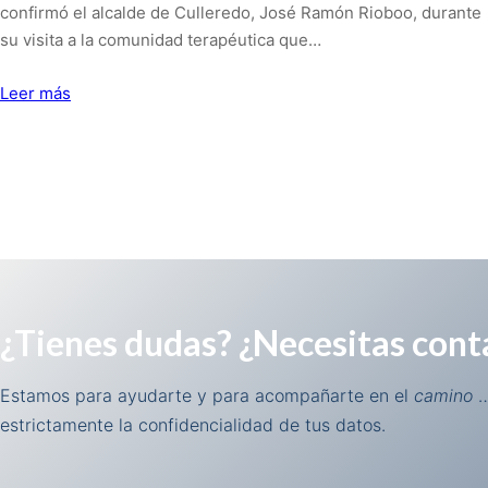
confirmó el alcalde de Culleredo, José Ramón Rioboo, durante
su visita a la comunidad terapéutica que…
Leer más
¿Tienes dudas? ¿Necesitas cont
Estamos para ayudarte y para acompañarte en el
camino
…
estrictamente la confidencialidad de tus datos.