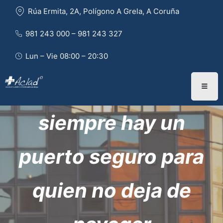
Rúa Ermita, 2A, Polígono A Grela, A Coruña
981 243 000 – 981 243 327 
Aunque los vientos
Lun – Vie 08:00 – 20:30
sean contrarios,
siempre hay un
puerto seguro para
quien no deja de