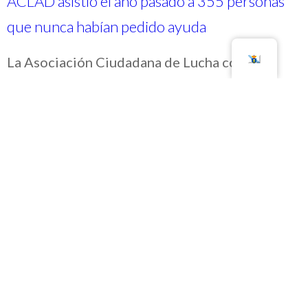
ACLAD asistió el año pasado a 355 personas
que nunca habían pedido ayuda
La Asociación Ciudadana de Lucha contra la
Droga de A Coruña (ACLAD) destaca, en su
memoria de actividades del año pasado, que
por sus instalaciones pasaron 355 personas que
nunca habían tenido problemas con las
sustancias. El equipo clínico señaló que la
heroína, que es el principal motivo de
preocupación, está muy por detrás de…
Leer más…