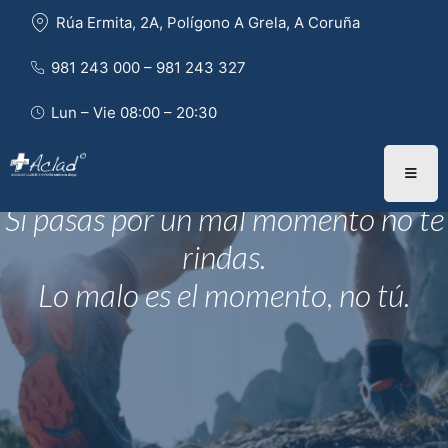
Rúa Ermita, 2A, Polígono A Grela, A Coruña
981 243 000 – 981 243 327 
Lun – Vie 08:00 – 20:30
Si pasas por un mal momento no te
rindas.
Lo malo es el momento, no tú.