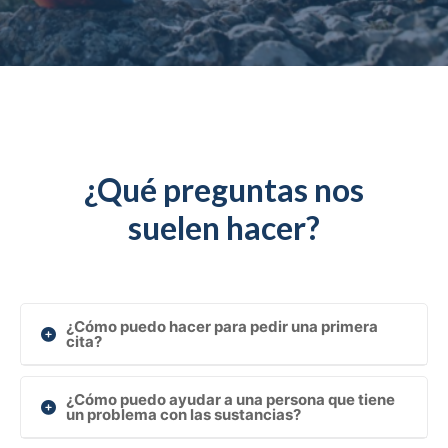
¿Qué preguntas nos
suelen hacer?
¿Cómo puedo hacer para pedir una primera
cita?
Si eres de A Coruña para venir sólo tendríais que
¿Cómo puedo ayudar a una persona que tiene
un problema con las sustancias?
pedir cita previa, de lunes a viernes 9:00 a 14:00
horas, miércoles y jueves en horario de 15:30 a