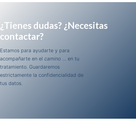
¿Tienes dudas? ¿Necesitas
contactar?
Estamos para ayudarte y para
acompañarte en el
camino
… en tu
tratamiento. Guardaremos
estrictamente la confidencialidad de
tus datos.