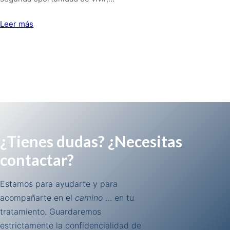
Leer más
¿Tienes dudas? ¿Necesitas
contactar?
Estamos para ayudarte y para
acompañarte en el
camino
… en tu
tratamiento. Guardaremos
estrictamente la confidencialidad de